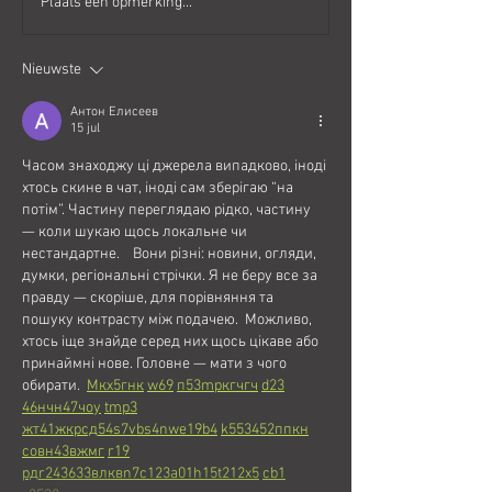
Plaats een opmerking...
Nieuwste
Антон Елисеев
15 jul
Часом знаходжу ці джерела випадково, іноді 
хтось скине в чат, іноді сам зберігаю “на 
потім”. Частину переглядаю рідко, частину 
— коли шукаю щось локальне чи 
нестандартне.    Вони різні: новини, огляди, 
думки, регіональні стрічки. Я не беру все за 
правду — скоріше, для порівняння та 
пошуку контрасту між подачею.  Можливо, 
хтось іще знайде серед них щось цікаве або 
принаймні нове. Головне — мати з чого 
обирати.  
М
к
х
5
г
нк
w69
п
53
mp
кг
чг
ч
d23
46
н
чн
47
чо
у
tmp3
жт
41
ж
кр
сд
54
s7
vb
s4
nw
e19
b4
k55
34
52
пп
кн
с
о
вн
43
вж
мг
r19
рд
r24
36
33
вл
кв
n7
c123
a01
h15
t21
2x5
cb1