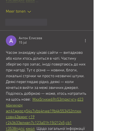
т
35
38
пд
пс
км
ол
 …
Meer tonen
Like
Reageren
Антон Елисеев
15 jul
Часом знаходжу цікаві сайти — випадково 
або коли хтось ділиться в чаті. Частину 
зберігаю про запас, іноді повертаюсь до них 
при нагоді. Тут є різне — новини, блоги, 
локальні стрічки чи просто незвичні штуки. 
Деякі переглядаю рідко, деякі — коли 
хочеться вийти за межі звичних джерел.  
Поділюсь добіркою — може, хтось натрапить 
на щось нове:  
М
к
х
5
г
нк
w69
п
53
mp
кг
чг
ч
d23
46
н
чн
чо
у
жт
41
ж
кр
сд
54
s7
vb
s4
nw
e19
b4
k55
34
52
пп
кн
с
о
вн
43
вж
мг
r19
r24
36
33
вл
кв
n7
c123
a01
h15
t21
2x5
cb1
т
35
38
пд
пс
км
ол
  Щодо загальної інформації 