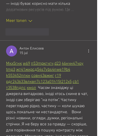
— іноді буває корисно мати кілька 
додаткових ресурсів під рукою. Це …
Meer tonen
Like
Reageren
Антон Елисеев
15 jul
М
к
х
5
г
нк
w69
п
53
mp
кг
чг
ч
d23
46
н
чн
47
чо
у
tmp3
жт
41
ж
кр
сд
54
s7
vb
s4
nw
e19
b4
k55
34
52
пп
кн
с
о
вн
43
вж
мг
r19
рд
r24
36
33
вл
кв
n7
c123
a01
h15
t21
2x5
cb1
т
35
38
пд
пс
км
ол
  Часом знаходжу ці 
джерела випадково, іноді хтось скине в чат, 
іноді сам зберігаю “на потім”. Частину 
переглядаю рідко, частину — коли шукаю 
щось локальне чи нестандартне.    Вони 
різні: новини, огляди, думки, регіональні 
стрічки. Я не беру все за правду — скоріше, 
для порівняння та пошуку контрасту між 