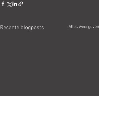
Alles weergeven
Recente blogposts
1 opmerking